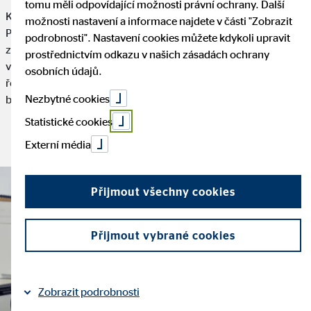
tomu měli odpovídající možnosti právní ochrany. Další
Kariéra v OVB začala pro Alexandra Kučeru zcela nečekaně.
možnosti nastavení a informace najdete v části "Zobrazit
Původně studoval kybernetiku a robotiku a finanční svět mu byl
podrobnosti". Nastavení cookies můžete kdykoli upravit
zcela cizí. Na brigádu se přihlásil s očekáváním práce
prostřednictvím odkazu v našich zásadách ochrany
v programování, realita ale byla jiná. Dnes je z něj oblastní
osobních údajů.
ředitel. Vydali jsme se za ním do Prahy, aby nám přiblížil svůj
Nezbytné cookies
běžný den a profesní cestu.
Statistické cookies
Přečtěte si článek:
Externí média
Přijmout všechny cookies
Přijmout vybrané cookies
Zobrazit podrobnosti