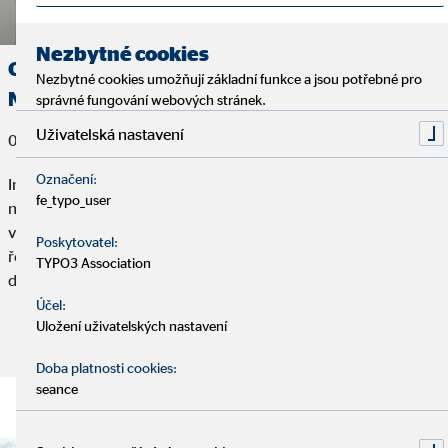
Tiráž
Ochrana osobních údajů
|
Nezbytné cookies
Oblastní ředitel Ing. Tomáš Rychtrmoc:
Nezbytné cookies umožňují základní funkce a jsou potřebné pro
Nejvíce jsem hrdý na skvělou partu
správné fungování webových stránek.
Uživatelská nastavení
01. července 2026
Označení:
Ing. Tomáš Rychtrmoc se k podnikání dostal s jasným cílem –
fe_typo_user
naplno se věnovat smysluplnému byznysu a postupně
vybudovat tým, na který by mohl být hrdý. Nyní je z něj oblastní
Poskytovatel:
ředitel a my jsme se za ním vydali na návštěvu
TYPO3 Association
do mladoboleslavské kanceláře.
Účel:
Uložení uživatelských nastavení
Přečtěte si článek:
Doba platnosti cookies:
seance