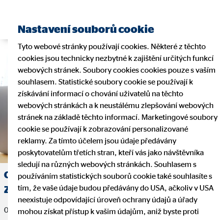
Nastavení souborů cookie
Tyto webové stránky používají cookies. Některé z těchto
cookies jsou technicky nezbytné k zajištění určitých funkcí
webových stránek. Soubory cookies cookies pouze s vaším
souhlasem. Statistické soubory cookie se používají k
získávání informací o chování uživatelů na těchto
webových stránkách a k neustálému zlepšování webových
stránek na základě těchto informací. Marketingové soubory
cookie se používají k zobrazování personalizované
reklamy. Za tímto účelem jsou údaje předávány
poskytovatelům třetích stran, kteří vás jako návštěvníka
sledují na různých webových stránkách. Souhlasem s
Oblastní ředitel Ing. Alexandr Kučera:
používáním statistických souborů cookie také souhlasíte s
tím, že vaše údaje budou předávány do USA, ačkoliv v USA
Zapálit lidi může jen ten, kdo sám hoří
neexistuje odpovídající úroveň ochrany údajů a úřady
06. července 2026
mohou získat přístup k vašim údajům, aniž byste proti