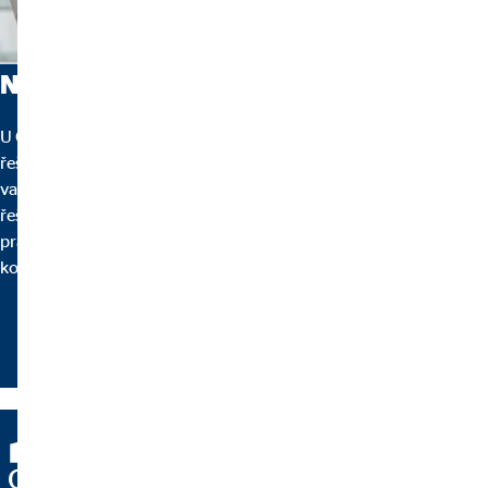
Naši finanční poradci
U OVB nepracují prodejci, ale hlavně odborníci na čísla, jasná
řešení, se kterými se snadno spřátelíte. Máme pochopení pro
vaše starosti, odpovíme na vaše otázky a vždy doporučujeme
řešení na míru. V tom jsme nejlepší. Proč? Naši poradci svou
práci dělají srdcem a na plno. Mix odborných znalostí v
kombinaci s lidskou empatií zkrátka funguje.
více informací