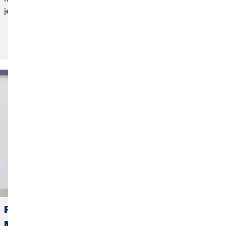
jeho pracovní den.
Přečtěte si článek:
Regionální ředitelka Anastasia
Margaritopulu: Pro úspěch je klíčová vůle