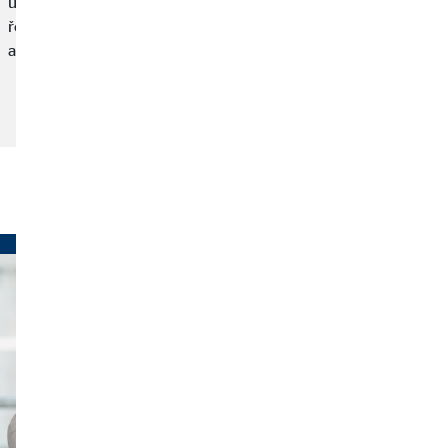
úvodní seminář ho nadchl. Dnes je z Pavla Turka regionální
ředitel. „Sledovací období je moje nejoblíbenější část kariéry
a vždy na něj vzpomínám s nadšením,“ přiznává.
Přečtěte si článek:
zobrazit více