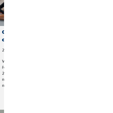
Oblastní ředitel Leopold Nováček: Kariéra je
cesta, která nemá konec
21. května 2026
Vydali jsme se do Brna, abychom se setkali s oblastním
ředitelem Leopoldem Nováčkem, který do OVB vstoupil v roce
2002 během studií na vysoké škole. Jeho kariéra se však
naplno rozjela až později, kdy se podnikání začal věnovat
na plný úvazek. „Tento krok se ukázal jako zásadní,“ vzpomíná.
Přečtěte si článek: