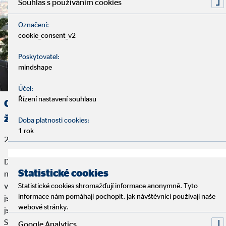
Souhlas s používáním cookies
Označení:
cookie_consent_v2
Poskytovatel:
mindshape
Účel:
Řízení nastavení souhlasu
Oblastní ředitelka Lucie Smolová: Jsem hrdá,
že jsem překonala překážky
Doba platnosti cookies:
1 rok
29. června 2026
Do OVB vstoupila ve 21 letech ve druhém ročníku VŠE, nikdy
Statistické cookies
nepůsobila v žádné jiné firmě na plný úvazek. „Začít podnikat
v takto mladém věku vnímám jako velkou výhodu, protože
Statistické cookies shromažďují informace anonymně. Tyto
informace nám pomáhají pochopit, jak návštěvníci používají naše
jsem využila čas při škole na budování sebe a své kariéry, a tím
webové stránky.
jsem získala do života náskok,“ říká oblastní ředitelka Lucie
Smolová, kterou jsme navštívili v Praze.
Google Analytics