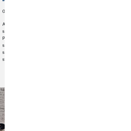
04. června 2026
Anastasia Margaritopulu od začátku své kariéry v OVB věřila ve
smysl práce, kterou dělá. A také věřila, že může uspět.
Povýšení na regionální ředitelku je toho důkazem. „Funguji
spíš jako dirigent – dirigent totiž nedělá práci za ostatní. Jeho
síla je v tom, že z každého dokáže vytáhnout to nejlepší,“ říká o
své nové roli Anastasia Margaritopulu.
Přečtěte si článek: