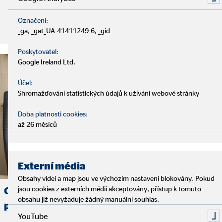
Označení:
Přečtěte si článek:
_ga, _gat_UA-41411249-6, _gid
Poskytovatel:
Google Ireland Ltd.
Účel:
Shromažďování statistických údajů k užívání webové stránky
Doba platnosti cookies:
až 26 měsíců
Externí média
Obsahy videí a map jsou ve výchozím nastavení blokovány. Pokud
jsou cookies z externích médií akceptovány, přístup k tomuto
Oblastní ředitel Jiří Spurný: OVB mě
obsahu již nevyžaduje žádný manuální souhlas.
posouvalo, motivovalo a učilo
YouTube