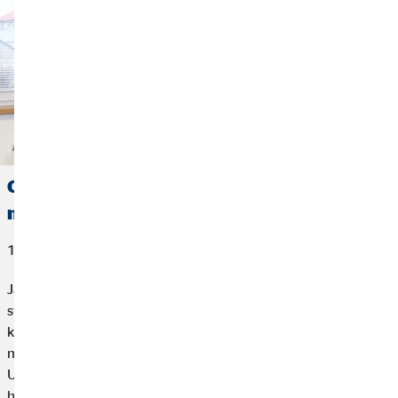
Oblastní ředitel Jakub Sika: Nejdůležitější je
najít svoje proč
18. června 2026
Jakub Sika se k podnikání dostal už na konci třetího ročníku
střední školy. Motivoval ho kamarád z praxe a jeho životní styl,
který byl pro tehdejšího studenta něčím úplně novým. Už tehdy
měl jasno v tom, že nechce žít běžný pracovní život.
U příležitosti jeho povýšení do pozice oblastního ředitele jsme
ho navštívili v Klášterci nad Ohří a podívali se, jak dnes vypadá