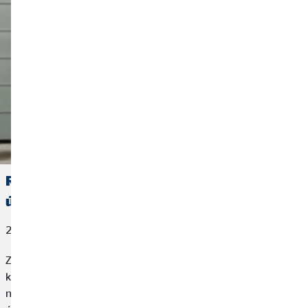
Regionální ředitel Pavel Turek: Cesta k
úspěchu v OVB není sprint, ale maraton
20. dubna 2026
Zájem začít podnikat s OVB projevil sám. Inspirovali ho starší
kamarádi, kteří již s podnikáním začali. Ačkoliv tehdy vůbec
netušil, že něco jako finanční poradenství vůbec existuje,