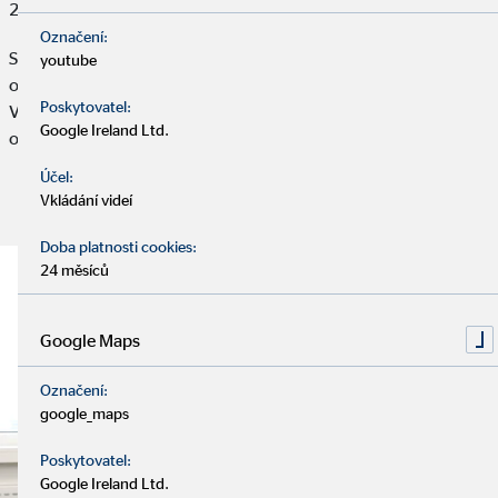
29. června 2026
Označení:
Spolupráci s OVB začal ještě na střední škole. Původně byl
youtube
osloven jako klient, ale nakonec se z něj stal finanční poradce.
Poskytovatel:
Vypravili jsme se do Brna, abychom si poslechli kariérní příběh
Google Ireland Ltd.
oblastního ředitele Jiřího Spurného.
Účel:
Vkládání videí
Přečtěte si článek:
Doba platnosti cookies:
24 měsíců
Google Maps
Označení:
google_maps
Poskytovatel:
Google Ireland Ltd.