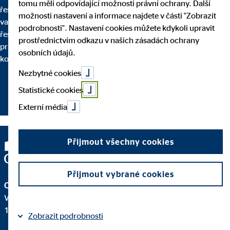
tomu měli odpovídající možnosti právní ochrany. Další
řešení, se kterými se snadno spřátelíte. Máme pochopení pro
možnosti nastavení a informace najdete v části "Zobrazit
vaše starosti, odpovíme na vaše otázky a vždy doporučujeme
podrobnosti". Nastavení cookies můžete kdykoli upravit
řešení na míru. V tom jsme nejlepší. Proč? Naši poradci svou
prostřednictvím odkazu v našich zásadách ochrany
práci dělají srdcem a na plno. Mix odborných znalostí v
osobních údajů.
kombinaci s lidskou empatií zkrátka funguje.
Nezbytné cookies
Statistické cookies
více informací
Externí média
Přijmout všechny cookies
Přijmout vybrané cookies
OVB Allfinanz, a.s.
V Parku 2343/24
148 00 Praha 4 – Chodov
Zobrazit podrobnosti