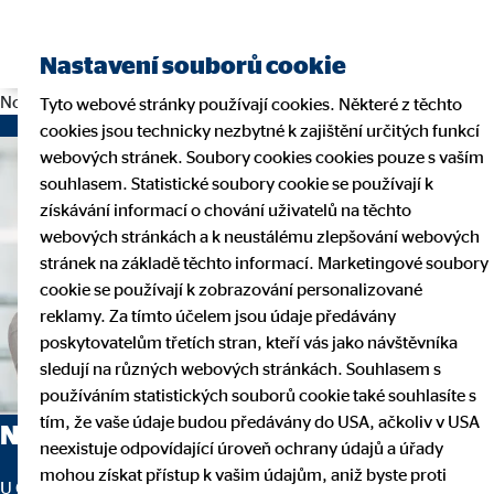
Nastavení souborů cookie
No news available.
Tyto webové stránky používají cookies. Některé z těchto
cookies jsou technicky nezbytné k zajištění určitých funkcí
webových stránek. Soubory cookies cookies pouze s vaším
souhlasem. Statistické soubory cookie se používají k
získávání informací o chování uživatelů na těchto
webových stránkách a k neustálému zlepšování webových
stránek na základě těchto informací. Marketingové soubory
cookie se používají k zobrazování personalizované
reklamy. Za tímto účelem jsou údaje předávány
poskytovatelům třetích stran, kteří vás jako návštěvníka
sledují na různých webových stránkách. Souhlasem s
používáním statistických souborů cookie také souhlasíte s
tím, že vaše údaje budou předávány do USA, ačkoliv v USA
Naši finanční poradci
neexistuje odpovídající úroveň ochrany údajů a úřady
mohou získat přístup k vašim údajům, aniž byste proti
U OVB nepracují prodejci, ale hlavně odborníci na čísla, jasná