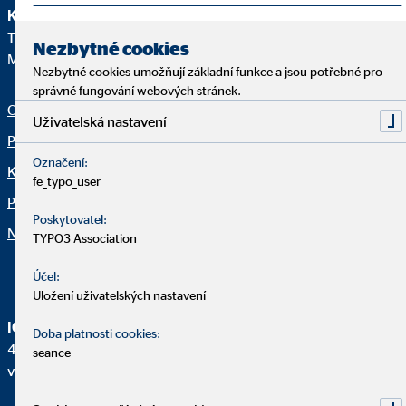
Klientská linka
Tiráž
Ochrana osobních údajů
|
Telefon:
+420241094180
Nezbytné cookies
Mail:
klient@ovb.cz
Nezbytné cookies umožňují základní funkce a jsou potřebné pro
správné fungování webových stránek.
OVB
Akce OVB
Uživatelská nastavení
Představujeme poradce
CSR
Označení:
Klientské příběhy
Články v médiích
fe_typo_user
Partneři a odborníci
Nastavení souborů cookie
Poskytovatel:
Nastavení souborů cookie
TYPO3 Association
Účel:
Uložení uživatelských nastavení
IČO:
Doba platnosti cookies:
48040410, společnost zapsána v obchodním rejstříku
seance
vedeném Městským soudem v Praze v oddílu B, vložce 9697