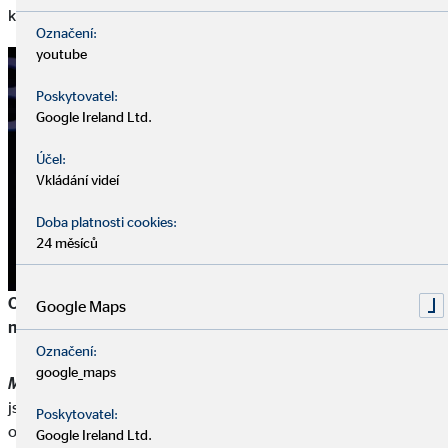
klienti v klidu.
Označení:
youtube
Poskytovatel:
Google Ireland Ltd.
Účel:
Vkládání videí
Doba platnosti cookies:
24 měsíců
OVB opakovaně roste dvouciferně. Jakou pozici dnes máme
Miroslav Řezník, generální ředitel a předseda představenstva
Google Maps
na finančně poradenském trhu?
Označení:
google_maps
M. Řezník
: Měřeno tržními podíly v oborové asociaci ČASF
jsme klíčovým hráčem na trhu ve všech produktových
Poskytovatel:
oblastech. A v počtu nových klientů jsme dokonce jednička.
Google Ireland Ltd.