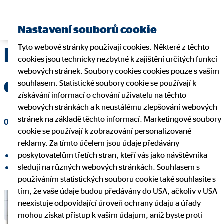
Nastavení souborů cookie
Tyto webové stránky používají cookies. Některé z těchto
Rok 2021 ve znamení
cookies jsou technicky nezbytné k zajištění určitých funkcí
webových stránek. Soubory cookies cookies pouze s vaším
dvouciferného růstu
souhlasem. Statistické soubory cookie se používají k
získávání informací o chování uživatelů na těchto
webových stránkách a k neustálému zlepšování webových
stránek na základě těchto informací. Marketingové soubory
01. února 2022
|
OVB Allfinanz, a.s.
cookie se používají k zobrazování personalizované
reklamy. Za tímto účelem jsou údaje předávány
poskytovatelům třetích stran, kteří vás jako návštěvníka
Sdílet na Facebooku
sledují na různých webových stránkách. Souhlasem s
Sdílet na LinkedInu
používáním statistických souborů cookie také souhlasíte s
tím, že vaše údaje budou předávány do USA, ačkoliv v USA
neexistuje odpovídající úroveň ochrany údajů a úřady
mohou získat přístup k vašim údajům, aniž byste proti