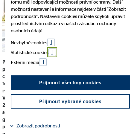
tomu měli odpovídající možnosti právní ochrany. Další
možnosti nastavení a informace najdete v části "Zobrazit
podrobnosti". Nastavení cookies můžete kdykoli upravit
prostřednictvím odkazu v našich zásadách ochrany
osobních údajů.
Nezbytné cookies
Statistické cookies
Počet finančních poradců se na trhu konsolidoval díky
Externí média
povinnosti zákonných zkoušek a s nimi spojených
certifikací. Finanční trh vykazoval dynamicky růst a
Přijmout všechny cookies
fenoménem byly úvěry na bydlení. A OVB opakovaně rostla
rychleji než trh ve všech klíčových produktových oblastech.
V OVB i na trhu se toho ale dělo daleko více. Jaký byl rok
Přijmout vybrané cookies
2021 pohledem managementu OVB Česká republika, jsme
se zeptali Miroslava Řezníka, předsedy představenstva a
generálního ředitele, Pavla Manhaltera, člena
Zobrazit podrobnosti
představenstva, a Richarda Beneše, obchodního a
produktového ředitele.