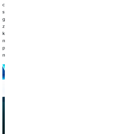
cestě ke strategickému cíli 2027. Očekávám pokračování
stabilního růstu, další posun v digitalizaci a rozvoj nové
generace lídrů. Chceme nadále posilovat značku OVB,
zvyšovat kvalitu poradenství a být atraktivní adresou jak pro
klienty, tak pro nové spolupracovníky. Zároveň věřím, že se
nám podaří ještě více propojit technologický pokrok s lidským
přístupem – což považuji za klíč k dlouhodobému úspěchu v
našem oboru.