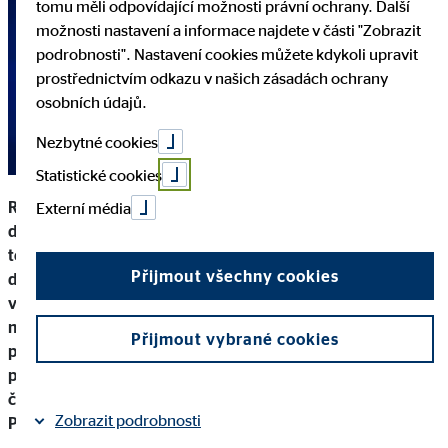
tomu měli odpovídající možnosti právní ochrany. Další
možnosti nastavení a informace najdete v části "Zobrazit
podrobnosti". Nastavení cookies můžete kdykoli upravit
prostřednictvím odkazu v našich zásadách ochrany
osobních údajů.
Nezbytné cookies
Statistické cookies
Rok 2025 potvrdil, že OVB Česká republika patří nejen k
Externí média
dlouhodobě nejstabilnějším zemím holdingu, ale zároveň k
těm nejdynamičtějším. Přinesl další rekordy, posun v
Přijmout všechny cookies
digitalizaci, silné kariérní příběhy i upevnění pozice jedničky
v Evropě. O tom, jaký byl uplynulý rok, kam směřuje, jak se
naplňuje strategie OVB 2027 a jak se mění finanční
Přijmout vybrané cookies
poradenství v době umělé inteligence, jsme hovořili s
předsedou představenstva a CEO Miroslavem Řezníkem a
členem představenstva zodpovědným za provoz a finance
Zobrazit podrobnosti
Pavlem Manhalterem.