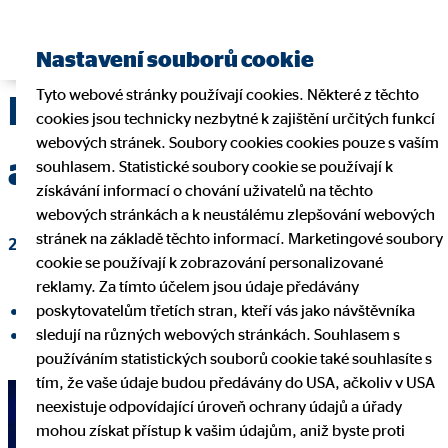
Nastavení souborů cookie
Tyto webové stránky používají cookies. Některé z těchto
Rok růstu, technologií
cookies jsou technicky nezbytné k zajištění určitých funkcí
webových stránek. Soubory cookies cookies pouze s vaším
a nové generace lídrů
souhlasem. Statistické soubory cookie se používají k
získávání informací o chování uživatelů na těchto
webových stránkách a k neustálému zlepšování webových
stránek na základě těchto informací. Marketingové soubory
21. ledna 2026
|
OVB Allfinanz, a.s.
cookie se používají k zobrazování personalizované
reklamy. Za tímto účelem jsou údaje předávány
poskytovatelům třetích stran, kteří vás jako návštěvníka
Sdílet na Facebooku
sledují na různých webových stránkách. Souhlasem s
Sdílet na LinkedInu
používáním statistických souborů cookie také souhlasíte s
tím, že vaše údaje budou předávány do USA, ačkoliv v USA
neexistuje odpovídající úroveň ochrany údajů a úřady
mohou získat přístup k vašim údajům, aniž byste proti